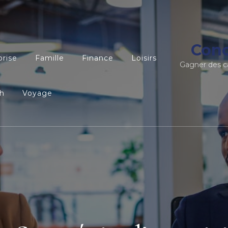
Conc
prise
Famille
Finance
Loisirs
Gagner des c
h
Voyage