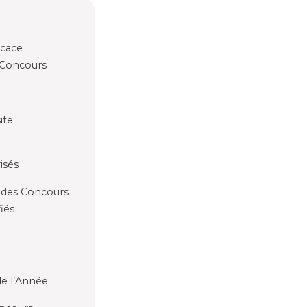
icace
 Concours
ite
isés
s des Concours
iés
de l’Année