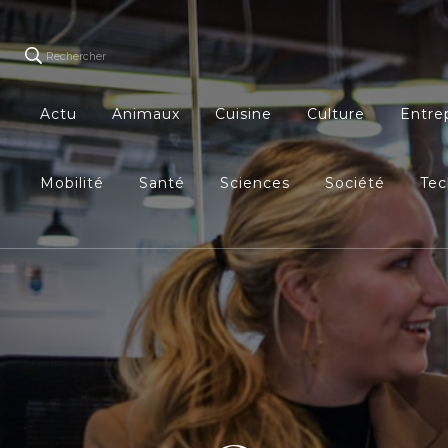
Rechercher
Actu
Animaux
Cuisine
Culture
Entre
Mobilité
Santé
Sciences
Société
Tec