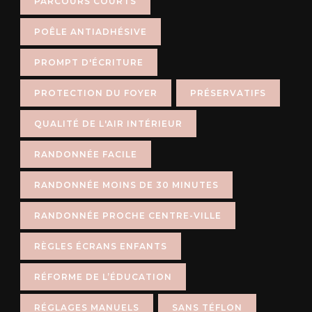
PARCOURS COURTS
POÊLE ANTIADHÉSIVE
PROMPT D'ÉCRITURE
PROTECTION DU FOYER
PRÉSERVATIFS
QUALITÉ DE L'AIR INTÉRIEUR
RANDONNÉE FACILE
RANDONNÉE MOINS DE 30 MINUTES
RANDONNÉE PROCHE CENTRE-VILLE
RÈGLES ÉCRANS ENFANTS
RÉFORME DE L’ÉDUCATION
RÉGLAGES MANUELS
SANS TÉFLON