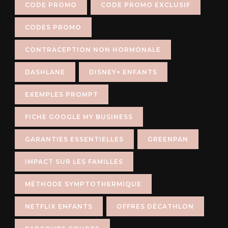
CODE PROMO
CODE PROMO EXCLUSIF
CODES PROMO
CONTRACEPTION NON HORMONALE
DASHLANE
DISNEY+ ENFANTS
EXEMPLES PROMPT
FICHE GOOGLE MY BUSINESS
GARANTIES ESSENTIELLES
GREENPAN
IMPACT SUR LES FAMILLES
MÉTHODE SYMPTOTHERMIQUE
NETFLIX ENFANTS
OFFRES DÉCATHLON