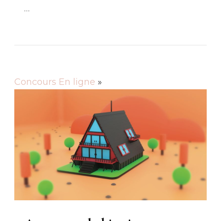
…
Concours En ligne
»