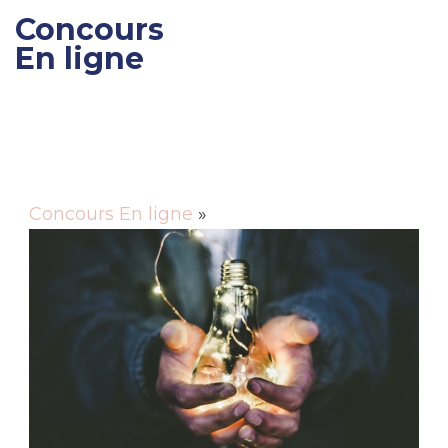
Concours
En ligne
Gagner des cadeaux et
des bons de réductions
Concours En ligne
»