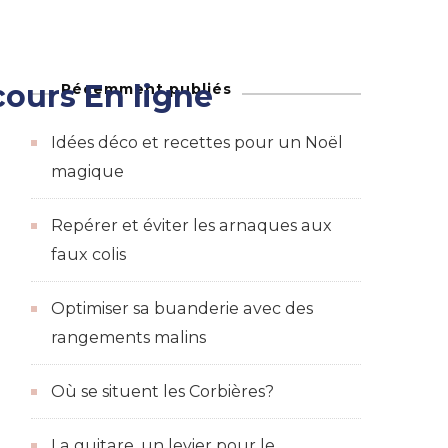
ours En ligne
Récemment publiés
Maison
adeaux et des bons de réductions
Idées déco et recettes pour un Noël
magique
Repérer et éviter les arnaques aux
faux colis
Optimiser sa buanderie avec des
rangements malins
Où se situent les Corbières?
La guitare, un levier pour le