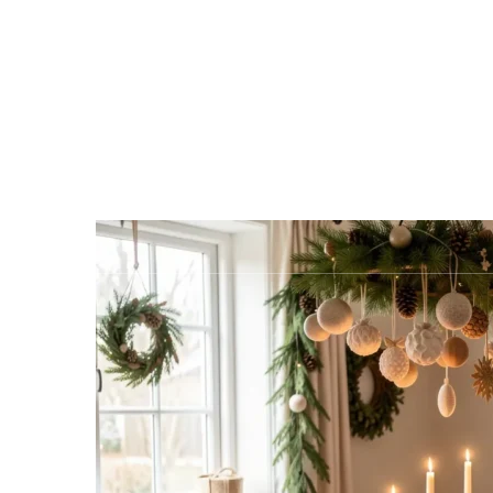
Rechercher
Actu
Animaux
Cuisine
Culture
Entre
Mobilité
Santé
Sciences
Société
Tec