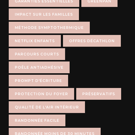
GARANTIES ESSENTIELLES
GREENPAN
IMPACT SUR LES FAMILLES
MÉTHODE SYMPTOTHERMIQUE
NETFLIX ENFANTS
OFFRES DÉCATHLON
PARCOURS COURTS
POÊLE ANTIADHÉSIVE
PROMPT D'ÉCRITURE
PROTECTION DU FOYER
PRÉSERVATIFS
QUALITÉ DE L'AIR INTÉRIEUR
RANDONNÉE FACILE
RANDONNÉE MOINS DE 30 MINUTES