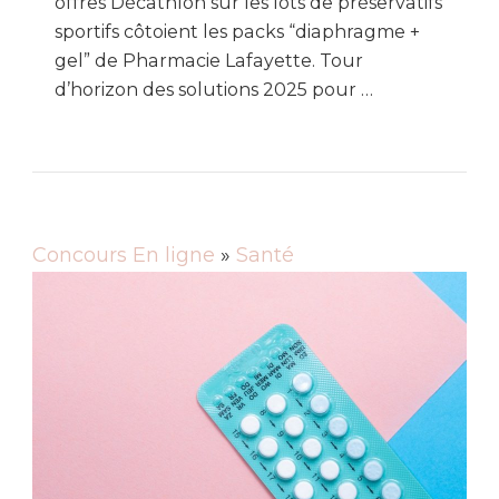
offres Décathlon sur les lots de préservatifs
sportifs côtoient les packs “diaphragme +
gel” de Pharmacie Lafayette. Tour
d’horizon des solutions 2025 pour …
Concours En ligne
»
Santé