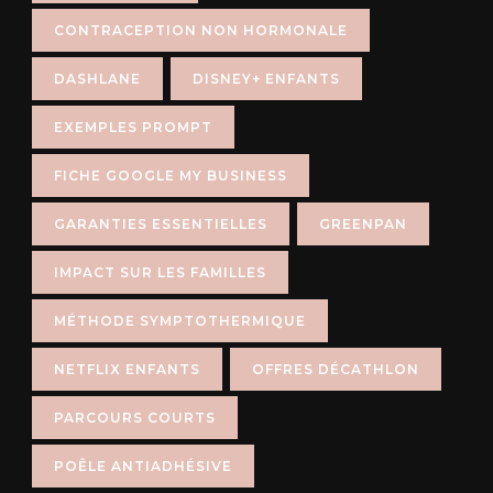
CONTRACEPTION NON HORMONALE
DASHLANE
DISNEY+ ENFANTS
EXEMPLES PROMPT
FICHE GOOGLE MY BUSINESS
GARANTIES ESSENTIELLES
GREENPAN
IMPACT SUR LES FAMILLES
MÉTHODE SYMPTOTHERMIQUE
NETFLIX ENFANTS
OFFRES DÉCATHLON
PARCOURS COURTS
POÊLE ANTIADHÉSIVE