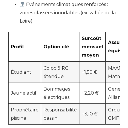
Événements climatiques renforcés :
zones classées inondables (ex. vallée de la
Loire).
Surcoût
Assureu
Profil
Option clé
mensuel
équival
moyen
Coloc & RC
MAAF,
Étudiant
+1,50 €
étendue
Matmut
Dommages
Generali
Jeune actif
+2,20 €
électriques
Allianz
Propriétaire
Responsabilité
Groupa
+3,10 €
piscine
bassin
GMF