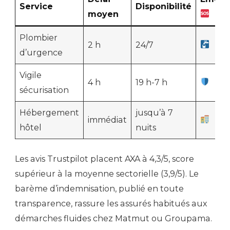
Service
Disponibilité
moyen
Plombier
2 h
24/7
d’urgence
Vigile
4 h
19 h-7 h
sécurisation
Hébergement
jusqu’à 7
immédiat
hôtel
nuits
Les avis Trustpilot placent AXA à 4,3/5, score
supérieur à la moyenne sectorielle (3,9/5). Le
barème d’indemnisation, publié en toute
transparence, rassure les assurés habitués aux
démarches fluides chez Matmut ou Groupama.