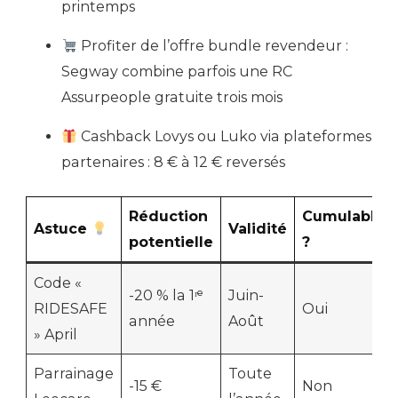
printemps
Profiter de l’offre bundle revendeur :
Segway combine parfois une RC
Assurpeople gratuite trois mois
Cashback Lovys ou Luko via plateformes
partenaires : 8 € à 12 € reversés
Réduction
Cumulable
Astuce
Validité
potentielle
?
Code «
-20 % la 1ʳᵉ
Juin-
RIDESAFE
Oui
année
Août
» April
Parrainage
Toute
-15 €
Non