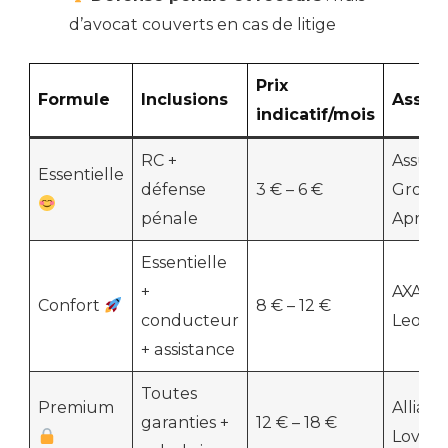
d’avocat couverts en cas de litige
Prix
Formule
Inclusions
Assur
indicatif/mois
RC +
Assurp
Essentielle
défense
3 € – 6 €
Group
pénale
April
Essentielle
+
AXA, G
Confort
8 € – 12 €
conducteur
Leocar
+ assistance
Toutes
Premium
Allianz
garanties +
12 € – 18 €
Lovys,