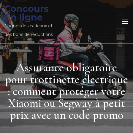
Concours
En ligne
Gagner des cadeaux et
des bons de réductions
Assurance obligatoire
pour trottinette électrique
: comment protéger votre
Xiaomi ou Segway à petit
prix avec un code promo