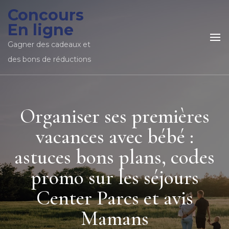
Concours
En ligne
Gagner des cadeaux et
des bons de réductions
Organiser ses premières
vacances avec bébé :
astuces bons plans, codes
promo sur les séjours
Center Parcs et avis
Mamans