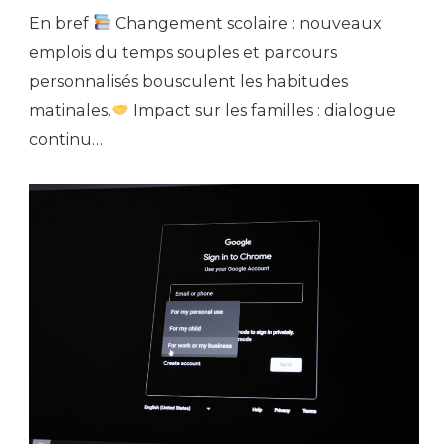
En bref
Changement scolaire : nouveaux
emplois du temps souples et parcours
personnalisés bousculent les habitudes
matinales.
Impact sur les familles : dialogue
continu…