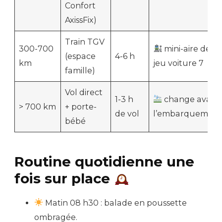
Confort
AxissFix)
Train TGV
300-700
mini-aire de
(espace
4-6 h
km
jeu voiture 7
famille)
Vol direct
1-3 h
change avant
> 700 km
+ porte-
de vol
l’embarquement
bébé
Routine quotidienne une
fois sur place
Matin 08 h30 : balade en poussette
ombragée.