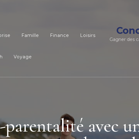
Conc
prise
Famille
Finance
Loisirs
Gagner des c
h
Voyage
-parentalité avec u