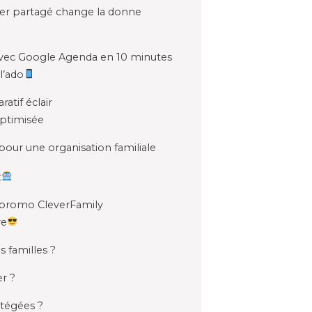
rier partagé change la donne
 avec Google Agenda en 10 minutes
l’ado
atif éclair
ptimisée
r pour une organisation familiale
t
 promo CleverFamily
re
s familles ?
er ?
tégées ?