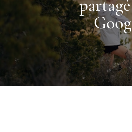
partagé 
Goog