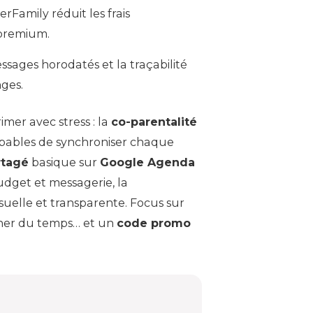
rFamily réduit les frais
 premium.
essages horodatés et la traçabilité
nges.
imer avec stress : la
co-parentalité
apables de synchroniser chaque
rtagé
basique sur
Google Agenda
dget et messagerie, la
isuelle et transparente. Focus sur
ner du temps… et un
code promo