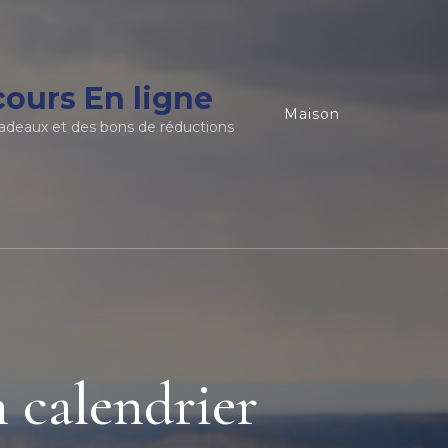
ours En ligne
Maison
adeaux et des bons de réductions
n calendrier