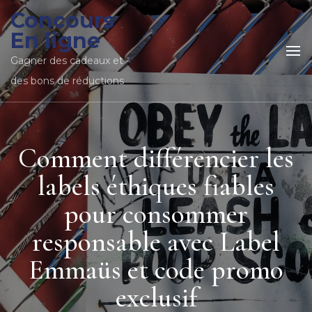
Concours
En ligne
Gagner des cadeaux et
des bons de réductions
Comment différencier les
labels éthiques fiables
pour consommer
responsable avec Label
Emmaüs et code promo
exclusif