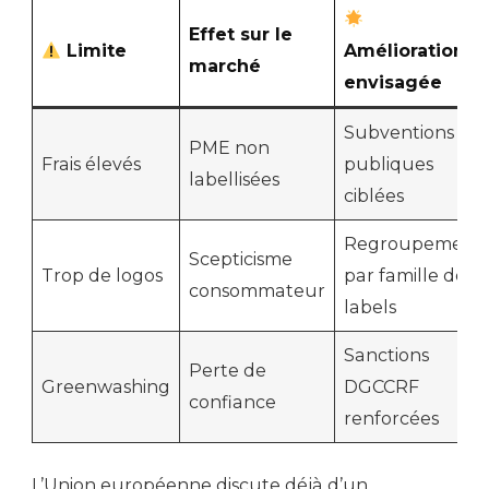
Effet sur le
Limite
Amélioration
marché
envisagée
Subventions
PME non
Frais élevés
publiques
labellisées
ciblées
Regroupement
Scepticisme
Trop de logos
par famille de
consommateur
labels
Sanctions
Perte de
Greenwashing
DGCCRF
confiance
renforcées
L’Union européenne discute déjà d’un