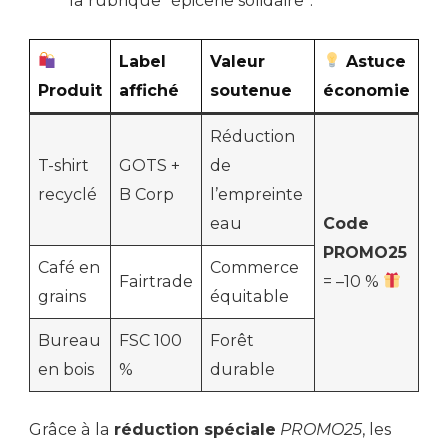
la rubrique “épicerie solidaire”.
Label
Valeur
Astuce
Produit
affiché
soutenue
économie
Réduction
T-shirt
GOTS +
de
recyclé
B Corp
l’empreinte
eau
Code
PROMO25
Café en
Commerce
Fairtrade
= –10 %
grains
équitable
Bureau
FSC 100
Forêt
en bois
%
durable
Grâce à la
réduction spéciale
PROMO25
, les