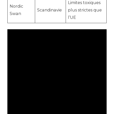
Limites toxiques
Nordic
Scandinavie
plus strictes que
Swan
l’UE