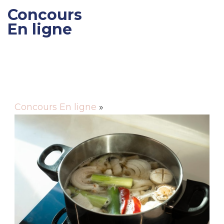
Concours
En ligne
Gagner des cadeaux et
des bons de réductions
Concours En ligne
»