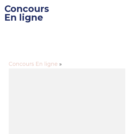
Concours
En ligne
Gagner des cadeaux et
des bons de réductions
Concours En ligne
»