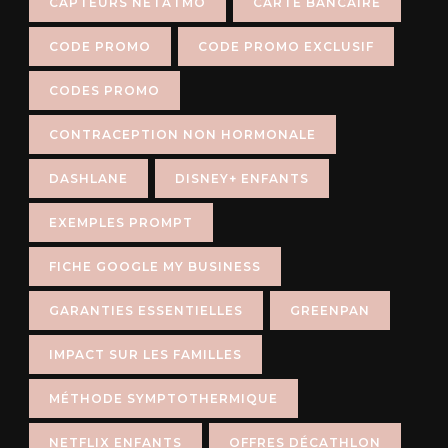
CAPTEURS NETATMO
CARTE BANCAIRE
CODE PROMO
CODE PROMO EXCLUSIF
CODES PROMO
CONTRACEPTION NON HORMONALE
DASHLANE
DISNEY+ ENFANTS
EXEMPLES PROMPT
FICHE GOOGLE MY BUSINESS
GARANTIES ESSENTIELLES
GREENPAN
IMPACT SUR LES FAMILLES
MÉTHODE SYMPTOTHERMIQUE
NETFLIX ENFANTS
OFFRES DÉCATHLON