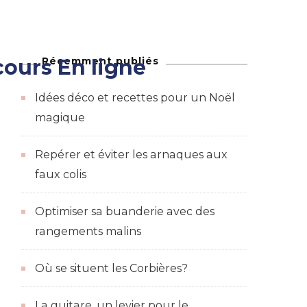
Récemment publiés
ours En ligne
Maison
adeaux et des bons de réductions
Idées déco et recettes pour un Noël
magique
Repérer et éviter les arnaques aux
faux colis
Optimiser sa buanderie avec des
rangements malins
Où se situent les Corbières?
La guitare, un levier pour le