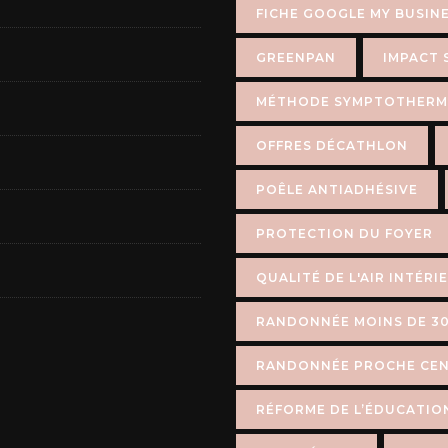
FICHE GOOGLE MY BUSIN
GREENPAN
IMPACT 
MÉTHODE SYMPTOTHERM
OFFRES DÉCATHLON
POÊLE ANTIADHÉSIVE
PROTECTION DU FOYER
QUALITÉ DE L'AIR INTÉRI
RANDONNÉE MOINS DE 30
RANDONNÉE PROCHE CEN
RÉFORME DE L’ÉDUCATIO