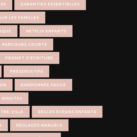
ESS
GARANTIES ESSENTIELLES
SUR LES FAMILLES
IQUE
NETFLIX ENFANTS
PARCOURS COURTS
PROMPT D'ÉCRITURE
PRÉSERVATIFS
EUR
RANDONNÉE FACILE
 MINUTES
TRE-VILLE
RÈGLES ÉCRANS ENFANTS
N
RÉGLAGES MANUELS