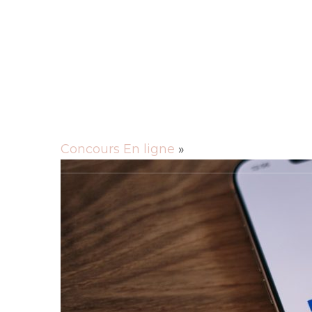
Rechercher
Actu
Animaux
Cuisine
Culture
Entre
Mobilité
Santé
Sciences
Société
Tec
Concours En ligne
»