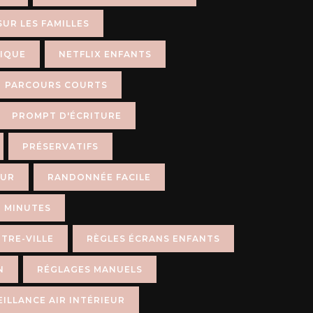
SUR LES FAMILLES
IQUE
NETFLIX ENFANTS
PARCOURS COURTS
PROMPT D'ÉCRITURE
PRÉSERVATIFS
EUR
RANDONNÉE FACILE
 MINUTES
TRE-VILLE
RÈGLES ÉCRANS ENFANTS
N
RÉGLAGES MANUELS
ILLANCE AIR INTÉRIEUR