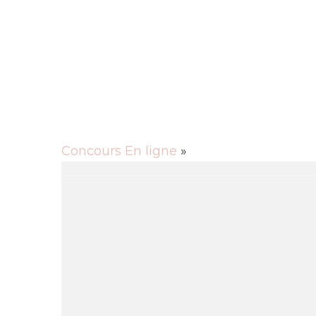
Rechercher
Actu
Animaux
Cuisine
Culture
Entre
Mobilité
Santé
Sciences
Société
Tec
Concours En ligne
»