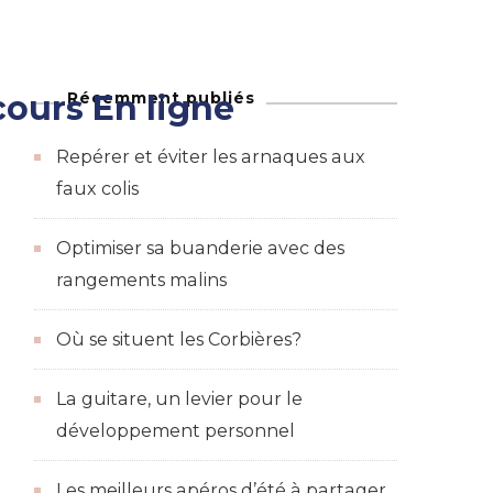
Récemment publiés
ours En ligne
Maison
adeaux et des bons de réductions
Repérer et éviter les arnaques aux
faux colis
Optimiser sa buanderie avec des
rangements malins
Où se situent les Corbières?
La guitare, un levier pour le
développement personnel
Les meilleurs apéros d’été à partager