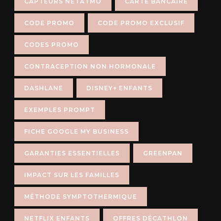
CAPTEURS NETATMO
CARTE BANCAIRE
CODE PROMO
CODE PROMO EXCLUSIF
CODES PROMO
CONTRACEPTION NON HORMONALE
DASHLANE
DISNEY+ ENFANTS
EXEMPLES PROMPT
FICHE GOOGLE MY BUSINESS
GARANTIES ESSENTIELLES
GREENPAN
IMPACT SUR LES FAMILLES
MÉTHODE SYMPTOTHERMIQUE
NETFLIX ENFANTS
OFFRES DÉCATHLON