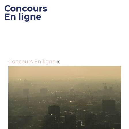
Concours
En ligne
Gagner des cadeaux et
des bons de réductions
Concours En ligne
»