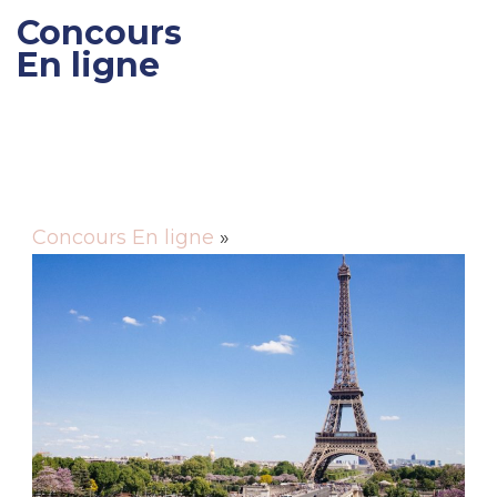
Concours
En ligne
Gagner des cadeaux et
des bons de réductions
Concours En ligne
»