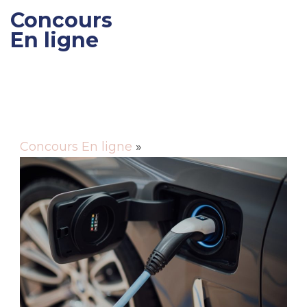
Concours
En ligne
Gagner des cadeaux et
des bons de réductions
Concours En ligne
»