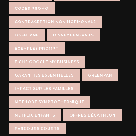
CODES PROMO
CONTRACEPTION NON HORMONALE
DASHLANE
DISNEY+ ENFANTS
EXEMPLES PROMPT
FICHE GOOGLE MY BUSINESS
GARANTIES ESSENTIELLES
GREENPAN
IMPACT SUR LES FAMILLES
MÉTHODE SYMPTOTHERMIQUE
NETFLIX ENFANTS
OFFRES DÉCATHLON
PARCOURS COURTS