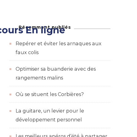
Récemment publiés
ours En ligne
Maison
adeaux et des bons de réductions
Repérer et éviter les arnaques aux
faux colis
Optimiser sa buanderie avec des
rangements malins
Où se situent les Corbières?
La guitare, un levier pour le
développement personnel
Les meilleurs apéros d’été à partager