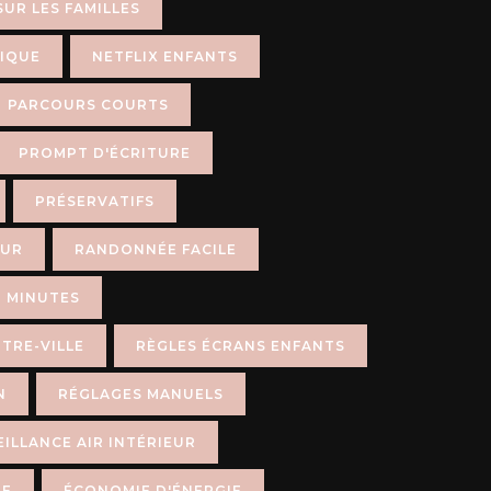
SUR LES FAMILLES
IQUE
NETFLIX ENFANTS
PARCOURS COURTS
PROMPT D'ÉCRITURE
PRÉSERVATIFS
EUR
RANDONNÉE FACILE
 MINUTES
TRE-VILLE
RÈGLES ÉCRANS ENFANTS
N
RÉGLAGES MANUELS
ILLANCE AIR INTÉRIEUR
UE
ÉCONOMIE D'ÉNERGIE