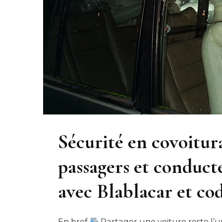
Sécurité en covoitura
passagers et conduct
avec Blablacar et co
En bref
Partager une voiture reste l’un