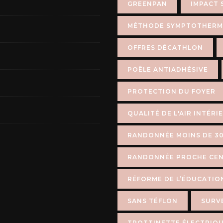
GREENPAN
IMPACT 
MÉTHODE SYMPTOTHERM
OFFRES DÉCATHLON
POÊLE ANTIADHÉSIVE
PROTECTION DU FOYER
QUALITÉ DE L'AIR INTÉRI
RANDONNÉE MOINS DE 30
RANDONNÉE PROCHE CEN
RÉFORME DE L’ÉDUCATIO
SANS TÉFLON
SURVE
TROTTINETTE ÉLECTRIQ