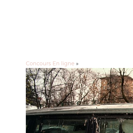
Rechercher
Actu
Animaux
Cuisine
Culture
Entre
Mobilité
Santé
Sciences
Société
Tec
Concours En ligne
»