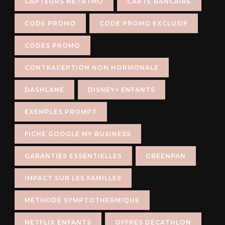
CAPTEURS NETATMO
CARTE BANCAIRE
CODE PROMO
CODE PROMO EXCLUSIF
CODES PROMO
CONTRACEPTION NON HORMONALE
DASHLANE
DISNEY+ ENFANTS
EXEMPLES PROMPT
FICHE GOOGLE MY BUSINESS
GARANTIES ESSENTIELLES
GREENPAN
IMPACT SUR LES FAMILLES
MÉTHODE SYMPTOTHERMIQUE
NETFLIX ENFANTS
OFFRES DÉCATHLON