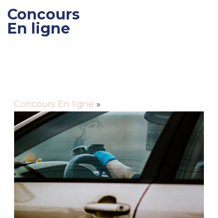
Concours
En ligne
Gagner des cadeaux et
des bons de réductions
Concours En ligne
»