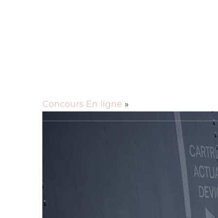
Rechercher
Actu
Animaux
Cuisine
Culture
Entre
Mobilité
Santé
Sciences
Société
Tec
Concours En ligne
»