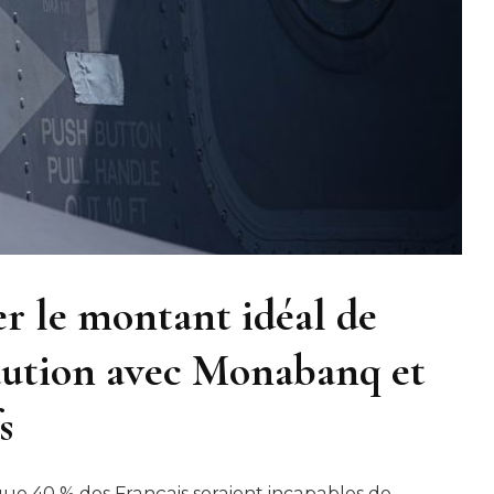
 le montant idéal de
aution avec Monabanq et
s
que 40 % des Français seraient incapables de