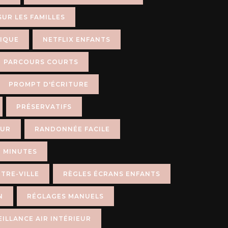
SUR LES FAMILLES
IQUE
NETFLIX ENFANTS
PARCOURS COURTS
PROMPT D'ÉCRITURE
PRÉSERVATIFS
EUR
RANDONNÉE FACILE
 MINUTES
TRE-VILLE
RÈGLES ÉCRANS ENFANTS
N
RÉGLAGES MANUELS
ILLANCE AIR INTÉRIEUR