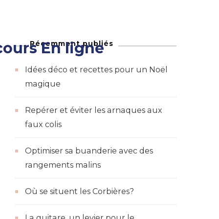
Récemment publiés
ours En ligne
Maison
adeaux et des bons de réductions
Idées déco et recettes pour un Noël
magique
Repérer et éviter les arnaques aux
faux colis
Optimiser sa buanderie avec des
rangements malins
Où se situent les Corbières?
La guitare, un levier pour le