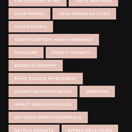
CAPTEURS NETATMO
CARTE BANCAIRE
CODE PROMO
CODE PROMO EXCLUSIF
CODES PROMO
CONTRACEPTION NON HORMONALE
DASHLANE
DISNEY+ ENFANTS
EXEMPLES PROMPT
FICHE GOOGLE MY BUSINESS
GARANTIES ESSENTIELLES
GREENPAN
IMPACT SUR LES FAMILLES
MÉTHODE SYMPTOTHERMIQUE
NETFLIX ENFANTS
OFFRES DÉCATHLON