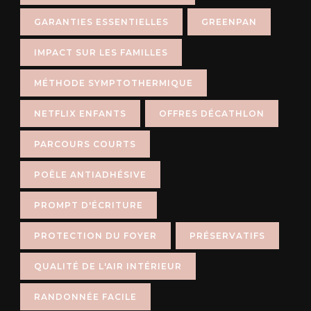
GARANTIES ESSENTIELLES
GREENPAN
IMPACT SUR LES FAMILLES
MÉTHODE SYMPTOTHERMIQUE
NETFLIX ENFANTS
OFFRES DÉCATHLON
PARCOURS COURTS
POÊLE ANTIADHÉSIVE
PROMPT D'ÉCRITURE
PROTECTION DU FOYER
PRÉSERVATIFS
QUALITÉ DE L'AIR INTÉRIEUR
RANDONNÉE FACILE