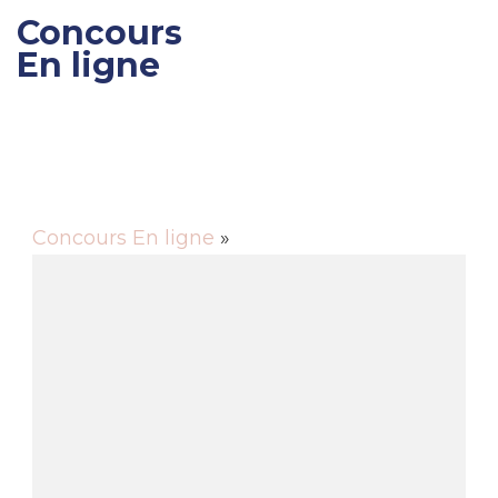
Concours
En ligne
Gagner des cadeaux et
des bons de réductions
Concours En ligne
»