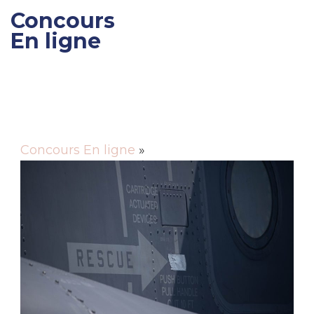
Concours
En ligne
Gagner des cadeaux et
des bons de réductions
Concours En ligne
»