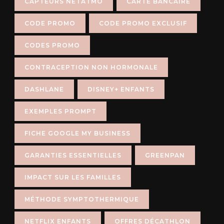
CAPTEURS NETATMO
CARTE BANCAIRE
CODE PROMO
CODE PROMO EXCLUSIF
CODES PROMO
CONTRACEPTION NON HORMONALE
DASHLANE
DISNEY+ ENFANTS
EXEMPLES PROMPT
FICHE GOOGLE MY BUSINESS
GARANTIES ESSENTIELLES
GREENPAN
IMPACT SUR LES FAMILLES
MÉTHODE SYMPTOTHERMIQUE
NETFLIX ENFANTS
OFFRES DÉCATHLON