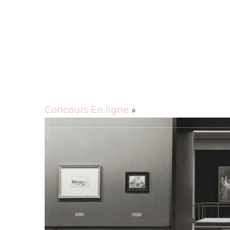
Rechercher
Actu
Animaux
Cuisine
Culture
Entre
Mobilité
Santé
Sciences
Société
Tec
Concours En ligne
»