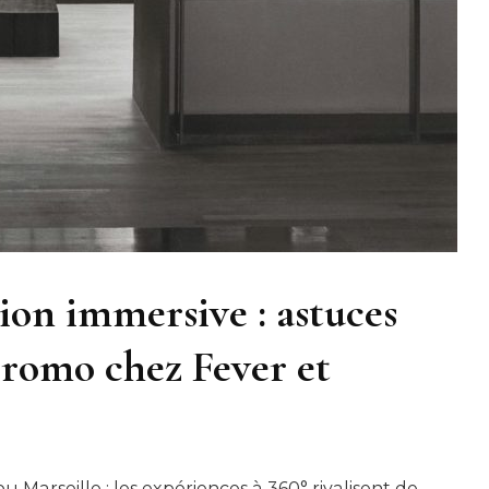
ion immersive : astuces
promo chez Fever et
ou Marseille : les expériences à 360° rivalisent de