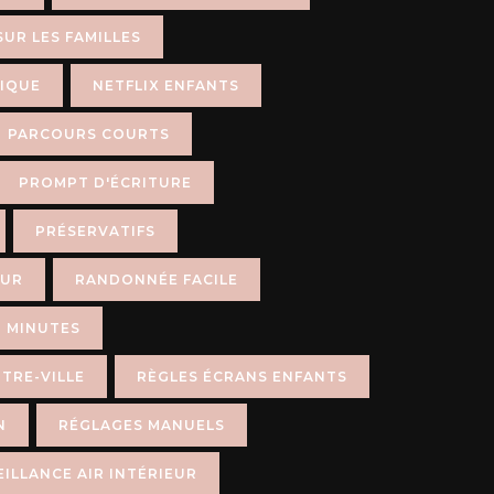
SUR LES FAMILLES
IQUE
NETFLIX ENFANTS
PARCOURS COURTS
PROMPT D'ÉCRITURE
PRÉSERVATIFS
EUR
RANDONNÉE FACILE
 MINUTES
TRE-VILLE
RÈGLES ÉCRANS ENFANTS
N
RÉGLAGES MANUELS
ILLANCE AIR INTÉRIEUR