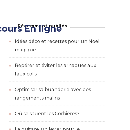
Récemment publiés
ours En ligne
Maison
adeaux et des bons de réductions
Idées déco et recettes pour un Noël
magique
Repérer et éviter les arnaques aux
faux colis
Optimiser sa buanderie avec des
rangements malins
Où se situent les Corbières?
La guitare, un levier pour le