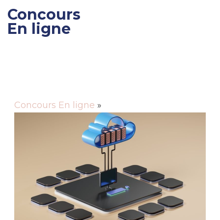
Concours
En ligne
Gagner des cadeaux et
des bons de réductions
Concours En ligne
»