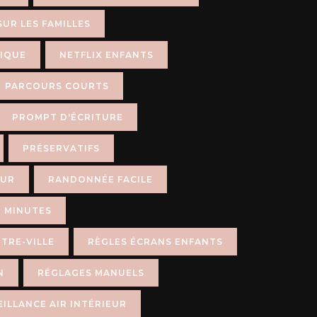
SUR LES FAMILLES
IQUE
NETFLIX ENFANTS
PARCOURS COURTS
PROMPT D'ÉCRITURE
PRÉSERVATIFS
EUR
RANDONNÉE FACILE
 MINUTES
TRE-VILLE
RÈGLES ÉCRANS ENFANTS
N
RÉGLAGES MANUELS
ILLANCE AIR INTÉRIEUR