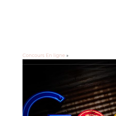
Rechercher
Actu
Animaux
Cuisine
Culture
Entre
Mobilité
Santé
Sciences
Société
Tec
Concours En ligne
»