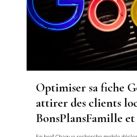
Optimiser sa fiche 
attirer des clients l
BonsPlansFamille et
En bref Chaque recherche mobile déclen