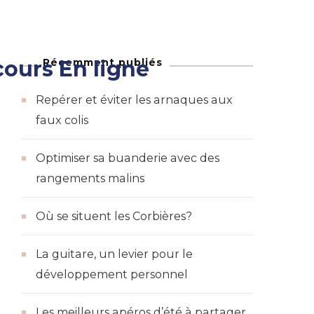
Récemment publiés
ours En ligne
Maison
adeaux et des bons de réductions
Repérer et éviter les arnaques aux
faux colis
Optimiser sa buanderie avec des
rangements malins
Où se situent les Corbières?
La guitare, un levier pour le
développement personnel
Les meilleurs apéros d’été à partager