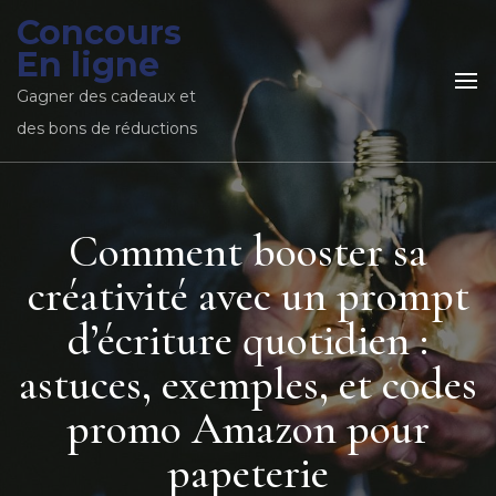
Concours
En ligne
Gagner des cadeaux et
des bons de réductions
Comment booster sa
créativité avec un prompt
d’écriture quotidien :
astuces, exemples, et codes
promo Amazon pour
papeterie