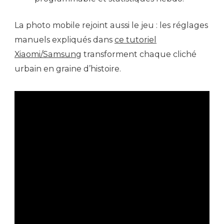
La photo mobile rejoint aussi le jeu : les réglages
manuels expliqués dans
ce tutoriel
Xiaomi/Samsung
transforment chaque cliché
urbain en graine d’histoire.