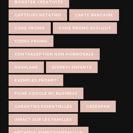
BOOSTER CRÉATIVITÉ
CAPTEURS NETATMO
CARTE BANCAIRE
CODE PROMO
CODE PROMO EXCLUSIF
CODES PROMO
CONTRACEPTION NON HORMONALE
DASHLANE
DISNEY+ ENFANTS
EXEMPLES PROMPT
FICHE GOOGLE MY BUSINESS
GARANTIES ESSENTIELLES
GREENPAN
IMPACT SUR LES FAMILLES
MÉTHODE SYMPTOTHERMIQUE