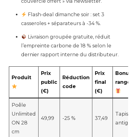
couvercle offert » via newsletter.
Flash-deal dimanche soir : set 3
casseroles + séparateurs à -34 %.
Livraison groupée gratuite, réduit
l’empreinte carbone de 18 % selon le
dernier rapport interne du distributeur.
Prix
Prix
Bonus
Produit
Réduction
public
final
rangem
code
(€)
(€)
Poêle
Unlimited
Tapis
49,99
-25 %
37,49
ON 28
antigliss
cm