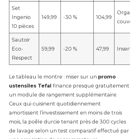
Set
Organis
Ingenio
149,99
-30 %
104,99
couvercl
10 pièces
Sautoir
Eco-
59,99
-20 %
47,99
Insert ép
Respect
Le tableau le montre : miser sur un
promo
ustensiles Tefal
finance presque gratuitement
un module de rangement supplémentaire.
Ceux qui cuisinent quotidiennement
amortissent l’investissement en moins de trois
mois, la poêle durcie tenant près de 300 cycles
de lavage selon un test comparatif effectué par