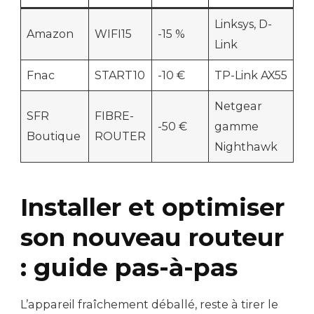
Linksys, D-
Amazon
WIFI15
-15 %
Link
Fnac
START10
-10 €
TP-Link AX55
Netgear
SFR
FIBRE-
-50 €
gamme
Boutique
ROUTER
Nighthawk
Installer et optimiser
son nouveau routeur
: guide pas-à-pas
L’appareil fraîchement déballé, reste à tirer le