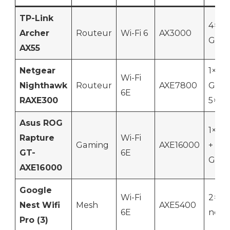
TP-Link
4×1
Archer
Routeur
Wi-Fi 6
AX3000
Gb
AX55
Netgear
1×2,5
Wi-Fi
Nighthawk
Routeur
AXE7800
G +
6E
RAXE300
5×1 G
Asus ROG
1×10 
Rapture
Wi-Fi
Gaming
AXE16000
+ 1×2
GT-
6E
G
AXE16000
Google
Wi-Fi
2×1 G
Nest Wifi
Mesh
AXE5400
6E
nœu
Pro (3)