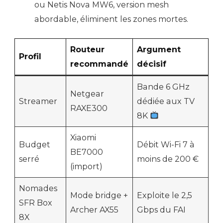
ou Netis Nova MW6, version mesh
abordable, éliminent les zones mortes.
Routeur
Argument
Profil
recommandé
décisif
Bande 6 GHz
Netgear
Streamer
dédiée aux TV
RAXE300
8K
Xiaomi
Budget
Débit Wi-Fi 7 à
BE7000
serré
moins de 200 €
(import)
Nomades
Mode bridge +
Exploite le 2,5
SFR Box
Archer AX55
Gbps du FAI
8X