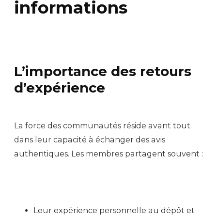
informations
L’importance des retours
d’expérience
La force des communautés réside avant tout
dans leur capacité à échanger des avis
authentiques. Les membres partagent souvent :
Leur expérience personnelle au dépôt et