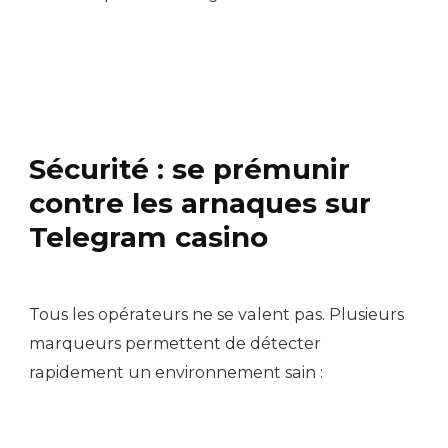
Sécurité : se prémunir
contre les arnaques sur
Telegram casino
Tous les opérateurs ne se valent pas. Plusieurs
marqueurs permettent de détecter
rapidement un environnement sain :