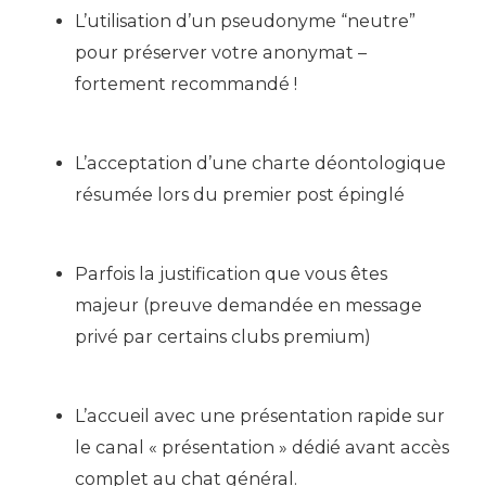
L’utilisation d’un pseudonyme “neutre”
pour préserver votre anonymat –
fortement recommandé !
L’acceptation d’une charte déontologique
résumée lors du premier post épinglé
Parfois la justification que vous êtes
majeur (preuve demandée en message
privé par certains clubs premium)
L’accueil avec une présentation rapide sur
le canal « présentation » dédié avant accès
complet au chat général.