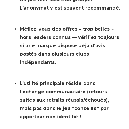
L’anonymat y est souvent recommandé.
Méfiez-vous des offres « trop belles »
hors leaders connus — vérifiez toujours
si une marque dispose déjà d’avis
postés dans plusieurs clubs
indépendants.
L’utilité principale réside dans
l’échange communautaire (retours
suites aux retraits réussis/échoués),
mais pas dans le jeu “conseillé” par
apporteur non identifié !