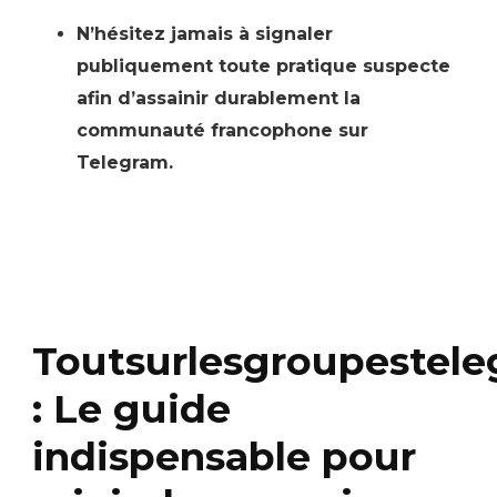
N’hésitez jamais à signaler
publiquement toute pratique suspecte
afin d’assainir durablement la
communauté francophone sur
Telegram.
Toutsurlesgroupestele
: Le guide
indispensable pour