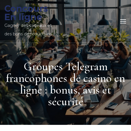
Concours
En ligne
Gagner des cadeaux et
des bons de réductions
Groupes Telegram
francophones de casino en
ligne : bonus, avis et
sécurité