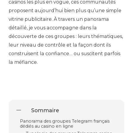
casinos les plus en vogue, ces communautés
proposent aujourd’hui bien plus qu’une simple
vitrine publicitaire. À travers un panorama
détaillé, je vous accompagne dans la
découverte de ces groupes : leurs thématiques,
leur niveau de contrôle et la façon dont ils
construisent la confiance… ou suscitent parfois
la méfiance.
Sommaire
Panorama des groupes Telegram français
dédiés au casino en ligne