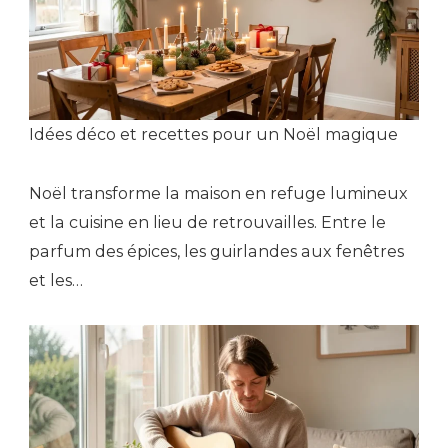
Idées déco et recettes pour un Noël magique
Noël transforme la maison en refuge lumineux
et la cuisine en lieu de retrouvailles. Entre le
parfum des épices, les guirlandes aux fenêtres
et les…