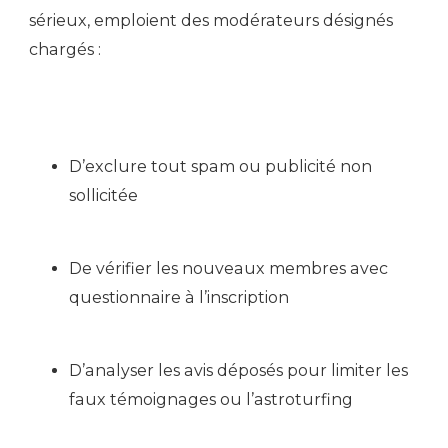
sérieux, emploient des modérateurs désignés
chargés :
D’exclure tout spam ou publicité non
sollicitée
De vérifier les nouveaux membres avec
questionnaire à l’inscription
D’analyser les avis déposés pour limiter les
faux témoignages ou l’astroturfing