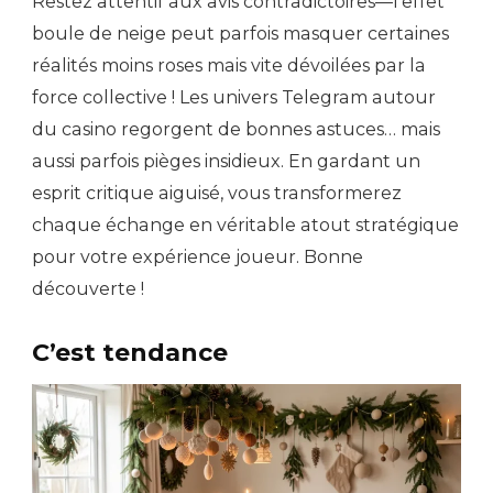
Restez attentif aux avis contradictoires—l’effet
boule de neige peut parfois masquer certaines
réalités moins roses mais vite dévoilées par la
force collective ! Les univers Telegram autour
du casino regorgent de bonnes astuces… mais
aussi parfois pièges insidieux. En gardant un
esprit critique aiguisé, vous transformerez
chaque échange en véritable atout stratégique
pour votre expérience joueur. Bonne
découverte !
C’est tendance