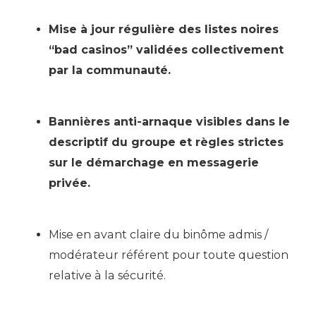
Mise à jour régulière des listes noires
“bad casinos” validées collectivement
par la communauté.
Bannières anti-arnaque visibles dans le
descriptif du groupe et règles strictes
sur le démarchage en messagerie
privée.
Mise en avant claire du binôme admis /
modérateur référent pour toute question
relative à la sécurité.