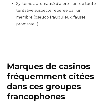
Système automatisé d’alerte lors de toute
tentative suspecte repérée par un
membre (pseudo frauduleux, fausse
promesse…)
Marques de casinos
fréquemment citées
dans ces groupes
francophones