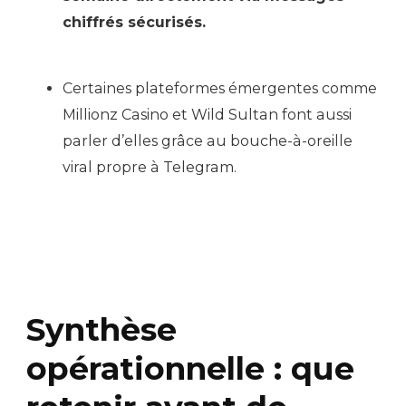
chiffrés sécurisés.
Certaines plateformes émergentes comme
Millionz Casino et Wild Sultan font aussi
parler d’elles grâce au bouche-à-oreille
viral propre à Telegram.
Synthèse
opérationnelle : que