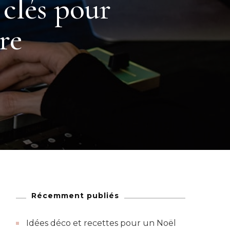
clés pour
re
Récemment publiés
Idées déco et recettes pour un Noël