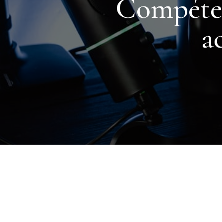
Compéten
a