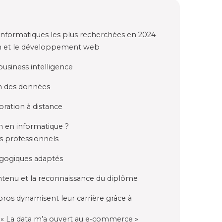
formatiques les plus recherchées en 2024
on et le développement web
business intelligence
on des données
ration à distance
 en informatique ?
ns professionnels
agogiques adaptés
ontenu et la reconnaissance du diplôme
os dynamisent leur carrière grâce à
: « La data m’a ouvert au e-commerce »